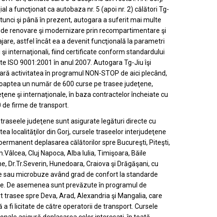
ial a funcţionat ca autobaza nr. 5 (apoi nr. 2) călători Tg-
atunci şi până în prezent, autogara a suferit mai multe
de renovare şi modernizare prin recompartimentare şi
jare, astfel încât ea a devenit funcţională la parametri
 şi internaţionali, fiind certificate conform standardului
ate ISO 9001:2001 în anul 2007. Autogara Tg-Jiu îşi
ră activitatea în programul NON-STOP de aici plecând,
noaptea un număr de 600 curse pe trasee judeţene,
eţene şi internaţionale, în baza contractelor încheiate cu
 de firme de transport.
traseele judeţene sunt asigurate legături directe cu
ea localităţilor din Gorj, cursele traseelor interjudeţene
permanent deplasarea călătorilor spre Bucureşti, Piteşti,
m.Vâlcea, Cluj Napoca, Alba Iulia, Timişoara, Băile
e, Dr.Tr.Severin, Hunedoara, Craiova şi Drăgăşani, cu
 sau microbuze având grad de confort la standarde
e. De asemenea sunt prevăzute în programul de
t trasee spre Deva, Arad, Alexandria şi Mangalia, care
a fi licitate de către operatorii de transport. Cursele