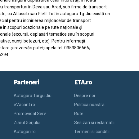
ionale asigură deplasarea celor interesaţi, în toată
u transporturi în Deva sau Arad, sub firme de transport
te, ca Atlassib sau Pletl. Tot în autogara Tg-Jiu există un
ecial pentru închirierea mijloacelor de transport
 în scopuri ocazionale pe rute naţionale şi
ionale (excursii, deplasări tematice sau în scopuri
ative, nunţi, botezuri, etc). Pentru informaţii
tare şi rezervări puteţi apela tel: 0353806666;
294.
Parteneri
ETA.ro
Autogara Targu Jiu
Despre noi
eVacant.ro
Politica noastra
Promovidal Serv
Rute
Ziarul Gorjului
Sesizari si reclamatii
Autogari.ro
Termeni si conditii