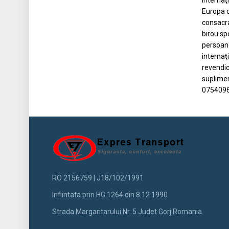
internaţ
Europa c
consacra
birou sp
persoane
internaţ
revendic
suplimen
0754096
RO 2156759 | J18/102/1991
Infiintata prin HG 1264 din 8.12.1990
Strada Margaritarului Nr. 5 Judet Gorj Romania