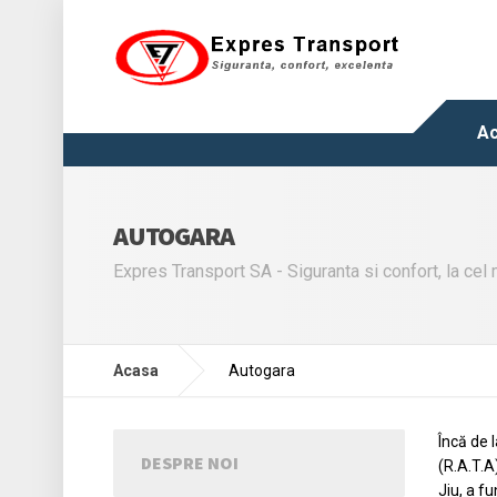
A
AUTOGARA
Expres Transport SA - Siguranta si confort, la cel 
Acasa
Autogara
Încă de 
DESPRE NOI
(R.A.T.A)
Jiu, a fu