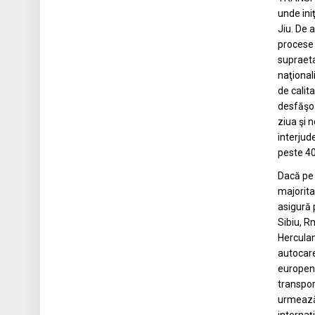
unde iniţ
Jiu. De 
procese 
supraeta
naţionali
de calit
desfăşoa
ziua şi 
interjud
peste 40
Dacă pe 
majoritat
asigură 
Sibiu, R
Herculan
autocare
europen
transpor
urmează 