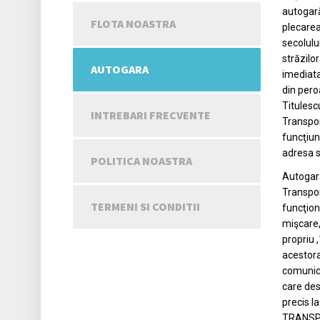
autogară
FLOTA NOASTRA
plecarea,
secolului
străzilor
AUTOGARA
imediata
din pero
Titulesc
INTREBARI FRECVENTE
Transport
funcţiun
adresa st
POLITICA NOASTRA
Autogara
Transpor
TERMENI SI CONDITII
funcţion
mişcare,
propriu 
acestora
comunica
care des
precis l
TRANSPOR