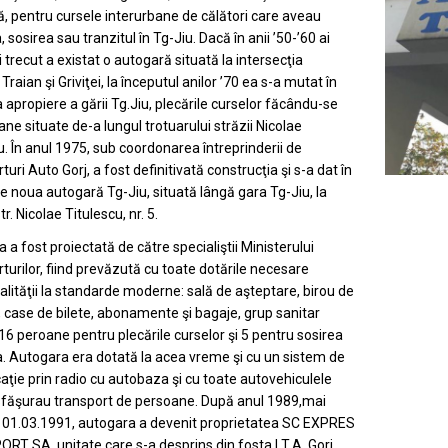
, pentru cursele interurbane de călători care aveau
 sosirea sau tranzitul în Tg-Jiu. Dacă în anii ’50-’60 ai
 trecut a existat o autogară situată la intersecţia
 Traian şi Griviţei, la începutul anilor ’70 ea s-a mutat în
 apropiere a gării Tg.Jiu, plecările curselor făcându-se
ane situate de-a lungul trotuarului străzii Nicolae
u. În anul 1975, sub coordonarea întreprinderii de
uri Auto Gorj, a fost definitivată construcţia şi s-a dat în
e noua autogară Tg-Jiu, situată lângă gara Tg-Jiu, la
r. Nicolae Titulescu, nr. 5.
 a fost proiectată de către specialiştii Ministerului
turilor, fiind prevăzută cu toate dotările necesare
alităţii la standarde moderne: sală de aşteptare, birou de
 case de bilete, abonamente şi bagaje, grup sanitar
,16 peroane pentru plecările curselor şi 5 pentru sosirea
. Autogara era dotată la acea vreme şi cu un sistem de
ţie prin radio cu autobaza şi cu toate autovehiculele
făşurau transport de persoane. După anul 1989,mai
a 01.03.1991, autogara a devenit proprietatea SC EXPRES
T SA, unitate care s-a desprins din fosta I.T.A. Gorj,