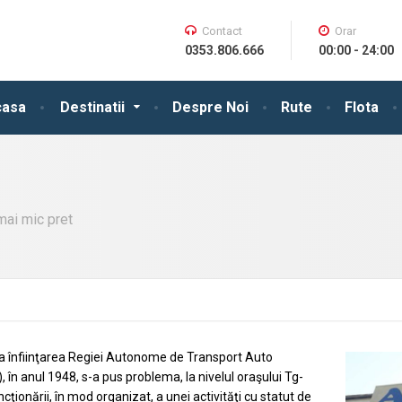
Contact
Orar
0353.806.666
00:00 - 24:00
casa
Destinatii
Despre Noi
Rute
Flota
mai mic pret
la înfiinţarea Regiei Autonome de Transport Auto
, în anul 1948, s-a pus problema, la nivelul oraşului Tg-
ncţionării, în mod organizat, a unei activităţi cu statut de