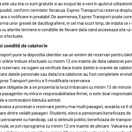
ea site-ului eta.ro sunt gratuite si au scopul de a veni în ajutorul utilizato
osibil, conform cerintelor fiecaruia. Expres Transport isi rezerva dreptu
, fara o notificare in prealabil. De asemenea, Expres Transport poate core
urma unor greseli de dactilografiere, in cel mai scurt timp, de indata ce i
 cu atentie termenii si conditiile de fiecare data cand acceseaza site-ul 
or efectuate.
i conditii de calatorie
sport pune la dispozitia clientilor sai un sistem de rezervari pentru bilet
 online trebuie efectuate cu minim 12 ore inainte de data calatoriei pentr
rezervarii, va rugam sa verificati daca toate datele si orarele de calato
 care datele personale sau data/ora calatoriei au fost completate eronat
xpres Transport pentru a fi modificata rezervarea.
re obligatia de a se prezenta la locul imbarcarii cu minim 15 de minute
a pasagerilor nu intra in responsabilitatea firmei, ci este doar responsab
la a contravalorii biletului achitat.
oana a procesat o rezervare pentru mai multi pasageri, aceasta va fi obl
are dintre ceilalti pasageri. Studentii, elevii si pensionarii beneficiaza 
i persoanele cu handicap, cat si detinutii politici, beneficiaza de transp
nula; se pot reprograma cu minim 12 ore inainte de plecare. Valoarea ace