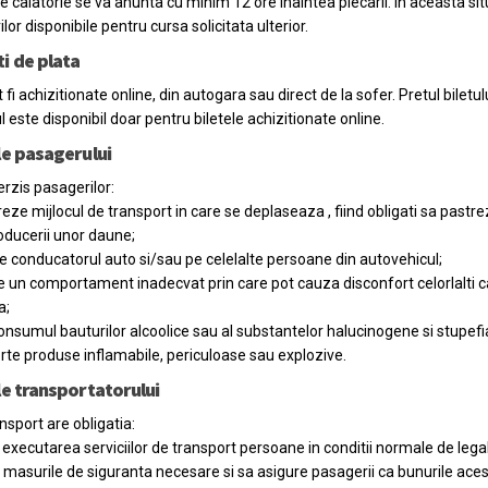
de calatorie se va anunta cu minim 12 ore inaintea plecarii. In aceasta si
ilor disponibile pentru cursa solicitata ulterior.
i de plata
t fi achizitionate online, din autogara sau direct de la sofer. Pretul biletul
 este disponibil doar pentru biletele achizitionate online.
le pasagerului
erzis pasagerilor:
eze mijlocul de transport in care se deplaseaza , fiind obligati sa pastr
oducerii unor daune;
e conducatorul auto si/sau pe celelalte persoane din autovehicul;
 un comportament inadecvat prin care pot cauza disconfort celorlalti cala
a;
nsumul bauturilor alcoolice sau al substantelor halucinogene si stupefian
rte produse inflamabile, periculoase sau explozive.
le transportatorului
sport are obligatia:
executarea serviciilor de transport persoane in conditii normale de legali
 masurile de siguranta necesare si sa asigure pasagerii ca bunurile aces