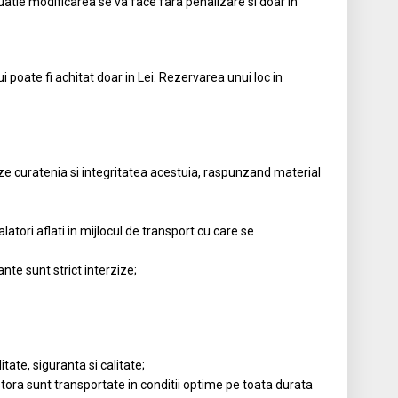
tuatie modificarea se va face fara penalizare si doar in
ui poate fi achitat doar in Lei. Rezervarea unui loc in
eze curatenia si integritatea acestuia, raspunzand material
tori aflati in mijlocul de transport cu care se
te sunt strict interzize;
tate, siguranta si calitate;
tora sunt transportate in conditii optime pe toata durata