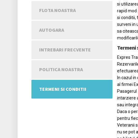
si utilizar
FLOTA NOASTRA
rapid mod p
si conditii
surveni in 
AUTOGARA
sa citeasca
modificaril
Termeni s
INTREBARI FRECVENTE
Expres Tran
Rezervarile
POLITICA NOASTRA
efectuarea 
In cazul in
al firmei E
TERMENI SI CONDITII
Pasagerul a
intarziere 
sau integra
Daca o pers
pentru fiec
Veteranii s
nu se pot a