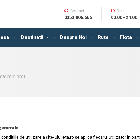
Contact
Orar
0353.806.666
00:00 - 24:00
casa
Destinatii
Despre Noi
Rute
Flota
mai mic pret
generale
 conditiile de utilizare a site-ului eta.ro se aplica fiecarui utilizator in 