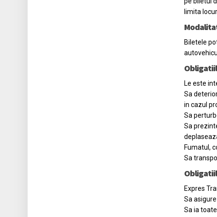
pe biletul 
limita locur
Modalitat
Biletele po
autovehicul
Obligatii
Le este int
Sa deterior
in cazul pr
Sa perturb
Sa prezinte
deplaseaz
Fumatul, co
Sa transpo
Obligatii
Expres Tran
Sa asigure 
Sa ia toate