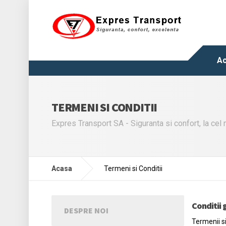
A
TERMENI SI CONDITII
Expres Transport SA - Siguranta si confort, la cel 
Acasa
Termeni si Conditii
Conditii 
DESPRE NOI
Termenii si