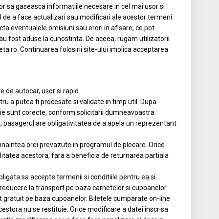
rilor sa gaseasca informatiile necesare in cel mai usor si
l de a face actualizari sau modificari ale acestor termeni
cta eventualele omisiuni sau erori in afisare, ce pot
-au fost aduse la cunostinta. De aceea, rugam utilizatorii
eta.ro. Continuarea folosirii site-ului implica acceptarea
e de autocar, usor si rapid.
u a putea fi procesate si validate in timp util. Dupa
rie sunt corecte, conform solicitarii dumneavoastra.
, pasagerul are obligativitatea de a apela un reprezentant
 inaintea orei prevazute in programul de plecare. Orice
ilitatea acestora, fara a beneficia de returnarea partiala
igata sa accepte termenii si conditiile pentru ea si
de reducere la transport pe baza carnetelor si cupoanelor.
ort gratuit pe baza cupoanelor. Biletele cumparate on-line
stora nu se restituie. Orice modificare a datei inscrisa