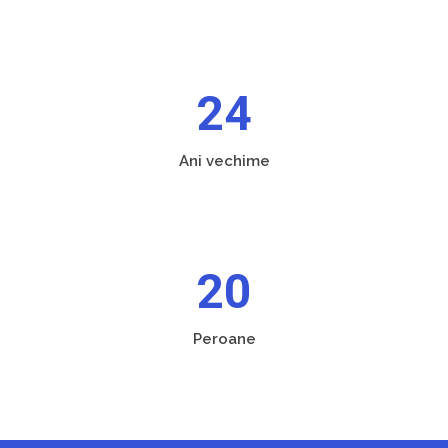
24
Ani vechime
20
Peroane